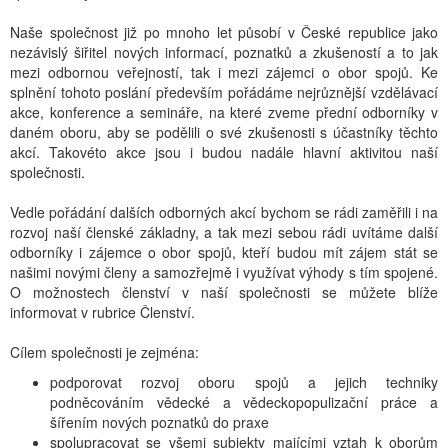
Naše společnost již po mnoho let působí v České republice jako
nezávislý šiřitel nových informací, poznatků a zkušeností a to jak
mezi odbornou veřejností, tak i mezi zájemci o obor spojů. Ke
splnění tohoto poslání především pořádáme nejrůznější vzdělávací
akce, konference a semináře, na které zveme přední odborníky v
daném oboru, aby se podělili o své zkušenosti s účastníky těchto
akcí. Takovéto akce jsou i budou nadále hlavní aktivitou naší
společnosti.
Vedle pořádání dalších odborných akcí bychom se rádi zaměřili i na
rozvoj naší členské základny, a tak mezi sebou rádi uvítáme další
odborníky i zájemce o obor spojů, kteří budou mít zájem stát se
našimi novými členy a samozřejmě i využívat výhody s tím spojené.
O možnostech členství v naší společnosti se můžete blíže
informovat v rubrice Členství.
Cílem společnosti je zejména:
podporovat rozvoj oboru spojů a jejich techniky
podněcováním vědecké a vědeckopopulizační práce a
šířením nových poznatků do praxe
spolupracovat se všemi subjekty majícími vztah k oborům