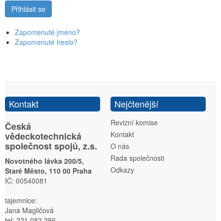
Zapomenuté jméno?
Zapomenuté heslo?
Kontakt
Nejčtenější
Revizní komise
Česká
Kontakt
vědeckotechnická
společnost spojů, z.s.
O nás
Rada společnosti
Novotného lávka 200/5,
Odkazy
Staré Město, 110 00 Praha
IČ: 00540081
tajemnice:
Jana Magličová
tel: 221 082 286